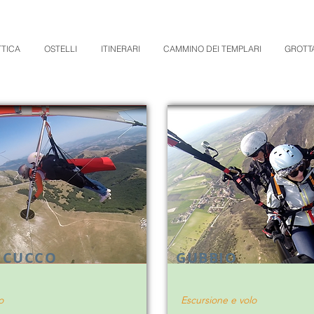
TTICA
OSTELLI
ITINERARI
CAMMINO DEI TEMPLARI
GROTT
 CUCCO
GUBBIO
o
Escursione e volo