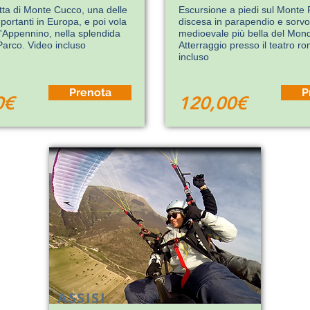
otta di Monte Cucco, una delle
Escursione a piedi sul Monte
mportanti in Europa, e poi vola
discesa in parapendio e sorvol
ll'Appennino, nella splendida
medioevale più bella del Mon
Parco. Video incluso
Atterraggio presso il teatro r
incluso
Prenota
P
0€
120,00€
ASSISI