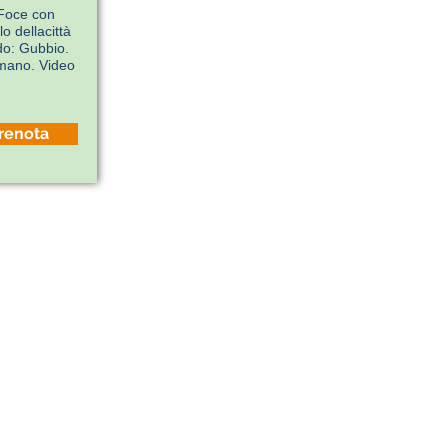
 Foce con
o dellacittà
do: Gubbio.
omano. Video
renota