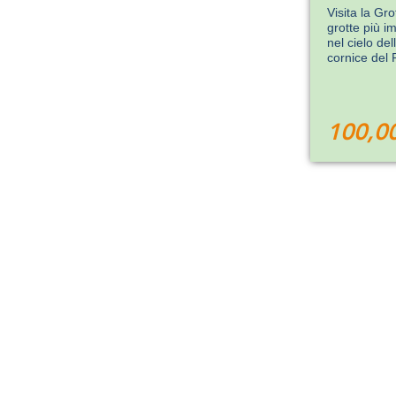
Visita la Gr
grotte più i
nel cielo de
cornice del 
100,0