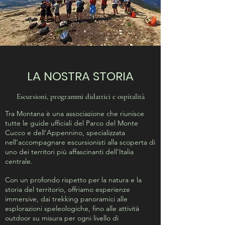
LA NOSTRA STORIA
Escursioni, programmi didattici e ospitalità
Tra Montana è una associazione che riunisce
tutte le guide ufficiali del Parco del Monte
Cucco e dell'Appennino, specializzata
nell'accompagnare escursionisti alla scoperta di
uno dei territori più affascinanti dell'Italia
centrale.
Con un profondo rispetto per la natura e la
storia del territorio, offriamo esperienze
immersive, dai trekking panoramici alle
esplorazioni speleologiche, fino alle attività
outdoor su misura per ogni livello di