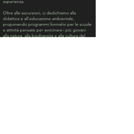
esperienza.
Oltre alle escursioni, ci dedichiamo alla
didattica e all'educazione ambientale,
proponendo programmi formativi per le scuole
e attività pensate per avvicinare i più giovani
alla natura, alla biodiversità e alla cultura del
territorio.
Che tu voglia esplorare i sentieri del Parco,
scoprire le sue maestose grotte o vivere
un'esperienza educativa a contatto con la
natura, Tra Montana è il punto di riferimento
per un'avventura sicura, coinvolgente e
indimenticabile.